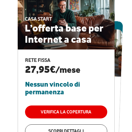
CASA START
ESCLUSIVA ONLINE
L’offerta base per
Internet a casa
CASA PRO
Internet veloce e
RETE FISSA
vantaggi speciali
27,95€
/mese
Nessun vincolo di
RETE FISSA + VODAFONE CLUB
29,95€
/mese
permanenza
Nessun vincolo di
permanenza
VERIFICA LA COPERTURA
VERIFICA LA COPERTURA
SCOPRI DETTAGLI