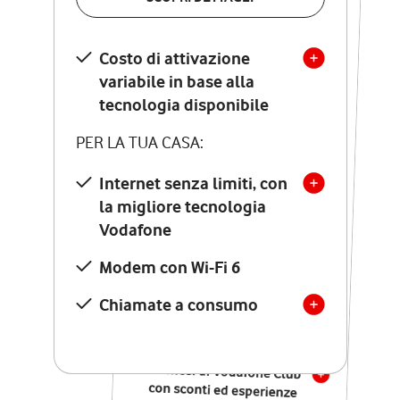
SCOPRI DETTAGLI
Costo di attivazione
Costo di attivazione
variabile in base alla
variabile in base alla
tecnologia disponibile
tecnologia disponibile
PER LA TUA CASA:
PER LA TUA CASA:
Internet senza limiti, con
la migliore tecnologia
Internet senza limiti, con
la migliore tecnologia
Vodafone
Vodafone
Modem Seven con Wi-Fi 7
Modem con Wi-Fi 6
Chiamate illimitate verso
numeri fissi e mobili
Chiamate a consumo
nazionali
SOLO SE ATTIVI ONLINE:
12 mesi di Vodafone Club
con sconti ed esperienze
esclusive, poi si disattiva