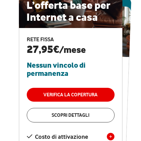
ESCLUSIVA ONLINE
L’offerta base per
Internet a casa
CASA PRO
Internet veloce e
RETE FISSA
vantaggi speciali
27,95€
/mese
Nessun vincolo di
RETE FISSA + VODAFONE CLUB
29,95€
/mese
permanenza
Nessun vincolo di
permanenza
VERIFICA LA COPERTURA
VERIFICA LA COPERTURA
SCOPRI DETTAGLI
SCOPRI DETTAGLI
Costo di attivazione