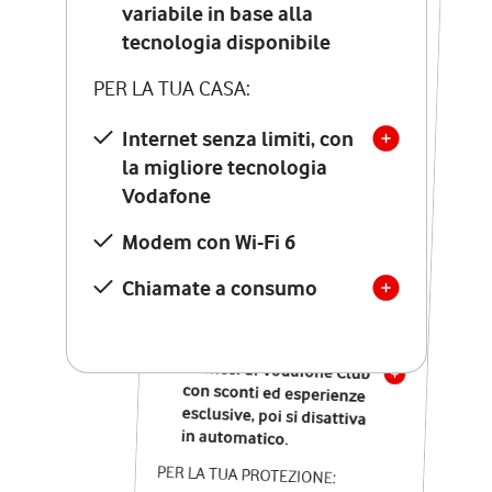
Costo di attivazione
variabile in base alla
variabile in base alla
tecnologia disponibile
tecnologia disponibile
PER LA TUA CASA:
PER LA TUA CASA:
Internet senza limiti, con
la migliore tecnologia
Internet senza limiti, con
la migliore tecnologia
Vodafone
Vodafone
Modem Seven con Wi-Fi 7
Modem con Wi-Fi 6
Chiamate illimitate verso
numeri fissi e mobili
Chiamate a consumo
nazionali
SOLO SE ATTIVI ONLINE:
12 mesi di Vodafone Club
con sconti ed esperienze
esclusive, poi si disattiva
in automatico.
PER LA TUA PROTEZIONE: