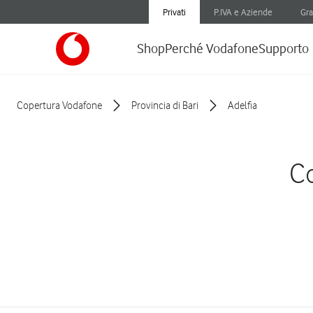
Privati
P.IVA e Aziende
Gra
Shop
Perché Vodafone
Supporto
Copertura Vodafone
Provincia di Bari
Adelfia
Co