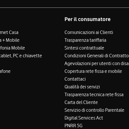
Per il consumatore
ernet Casa
Comunicazioni ai Clienti
a + Mobile
Trasparenza tariffaria
efonia Mobile
Sintesi contrattuale
tablet, PC e chiavette
Condizioni Generali di Contratto
Agevolazioni per utenti con disa
afone
Copertura rete fissa e mobile
Contattaci
Qualità dei servizi
Trasparenza tecnica rete fissa
Carta del Cliente
Servizio di controllo Parentale
Digital Services Act
PNRR 5G