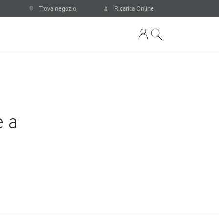
Trova negozio
Ricarica Online
e a