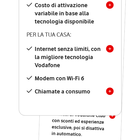
Costo di attivazione
Costo di attivazione
variabile in base alla
variabile in base alla
tecnologia disponibile
tecnologia disponibile
PER LA TUA CASA:
PER LA TUA CASA:
Internet senza limiti, con
la migliore tecnologia
Internet senza limiti, con
la migliore tecnologia
Vodafone
Vodafone
Modem Seven con Wi-Fi 7
Modem con Wi-Fi 6
Chiamate illimitate verso
numeri fissi e mobili
Chiamate a consumo
nazionali
SOLO SE ATTIVI ONLINE:
12 mesi di Vodafone Club
con sconti ed esperienze
esclusive, poi si disattiva
in automatico.