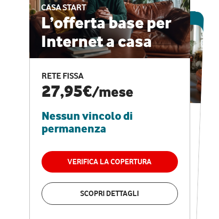
CASA START
ESCLUSIVA ONLINE
L’offerta base per
Internet a casa
CASA PRO
Internet veloce e
RETE FISSA
vantaggi speciali
27,95€
/mese
Nessun vincolo di
RETE FISSA + VODAFONE CLUB
29,95€
/mese
permanenza
Nessun vincolo di
permanenza
VERIFICA LA COPERTURA
VERIFICA LA COPERTURA
SCOPRI DETTAGLI
SCOPRI DETTAGLI