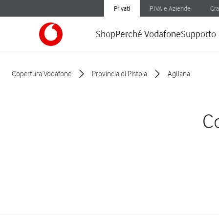
Privati
P.IVA e Aziende
Gra
Shop
Perché Vodafone
Supporto
Copertura Vodafone
Provincia di Pistoia
Agliana
Co