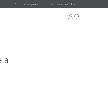
Trova negozio
Ricarica Online
e a