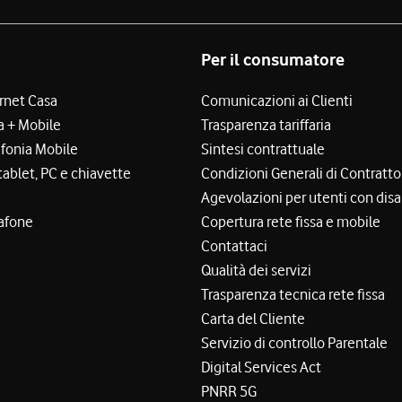
Per il consumatore
ernet Casa
Comunicazioni ai Clienti
a + Mobile
Trasparenza tariffaria
efonia Mobile
Sintesi contrattuale
tablet, PC e chiavette
Condizioni Generali di Contratto
Agevolazioni per utenti con disa
afone
Copertura rete fissa e mobile
Contattaci
Qualità dei servizi
Trasparenza tecnica rete fissa
Carta del Cliente
Servizio di controllo Parentale
Digital Services Act
PNRR 5G