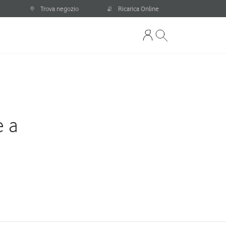
Trova negozio
Ricarica Online
e a