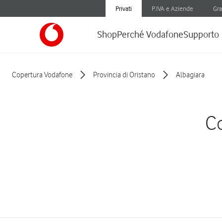
Privati
P.IVA e Aziende
Gra
Shop
Perché Vodafone
Supporto
Copertura Vodafone
Provincia di Oristano
Albagiara
Co