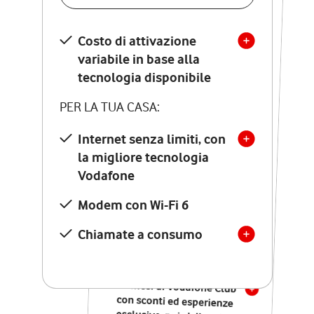
SCOPRI DETTAGLI
Costo di attivazione
Costo di attivazione
variabile in base alla
variabile in base alla
tecnologia disponibile
tecnologia disponibile
PER LA TUA CASA:
PER LA TUA CASA:
Internet senza limiti, con
la migliore tecnologia
Internet senza limiti, con
la migliore tecnologia
Vodafone
Vodafone
Modem Seven con Wi-Fi 7
Modem con Wi-Fi 6
Chiamate illimitate verso
numeri fissi e mobili
Chiamate a consumo
nazionali
SOLO SE ATTIVI ONLINE:
12 mesi di Vodafone Club
con sconti ed esperienze
esclusive, poi si disattiva