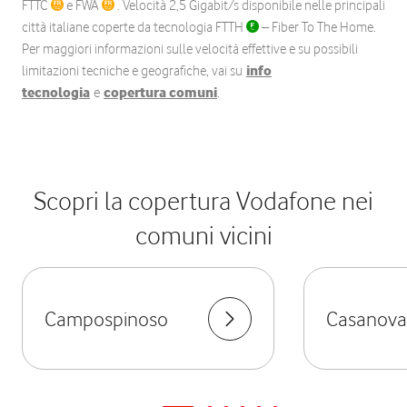
FTTC
e FWA
. Velocità 2,5 Gigabit/s disponibile nelle principali
città italiane coperte da tecnologia FTTH
– Fiber To The Home.
Per maggiori informazioni sulle velocità effettive e su possibili
limitazioni tecniche e geografiche, vai su
info
tecnologia
e
copertura comuni
.
Scopri la copertura Vodafone nei
comuni vicini
Campospinoso
Casanova