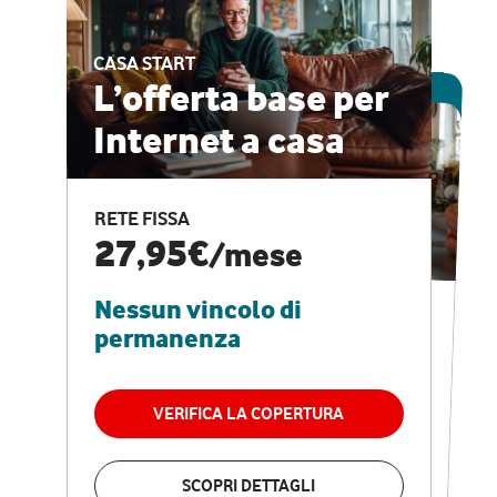
CASA START
ESCLUSIVA ONLINE
L’offerta base per
Internet a casa
CASA PRO
Internet veloce e
RETE FISSA
vantaggi speciali
27,95€
/mese
Nessun vincolo di
RETE FISSA + VODAFONE CLUB
29,95€
/mese
permanenza
Nessun vincolo di
permanenza
VERIFICA LA COPERTURA
VERIFICA LA COPERTURA
SCOPRI DETTAGLI