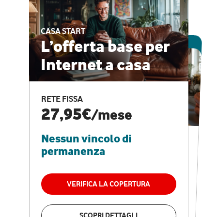
CASA START
ESCLUSIVA ONLINE
L’offerta base per
Internet a casa
CASA PRO
Internet veloce e
RETE FISSA
vantaggi speciali
27,95€
/mese
Nessun vincolo di
RETE FISSA + VODAFONE CLUB
29,95€
/mese
permanenza
Nessun vincolo di
permanenza
VERIFICA LA COPERTURA
VERIFICA LA COPERTURA
SCOPRI DETTAGLI