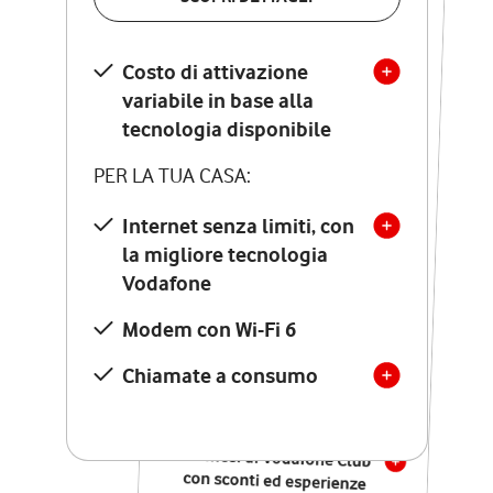
SCOPRI DETTAGLI
Costo di attivazione
Costo di attivazione
variabile in base alla
variabile in base alla
tecnologia disponibile
tecnologia disponibile
PER LA TUA CASA:
PER LA TUA CASA:
Internet senza limiti, con
la migliore tecnologia
Internet senza limiti, con
la migliore tecnologia
Vodafone
Vodafone
Modem Seven con Wi-Fi 7
Modem con Wi-Fi 6
Chiamate illimitate verso
numeri fissi e mobili
Chiamate a consumo
nazionali
SOLO SE ATTIVI ONLINE:
12 mesi di Vodafone Club
con sconti ed esperienze
esclusive, poi si disattiva