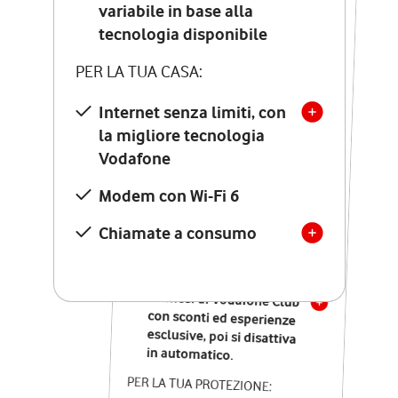
Costo di attivazione
variabile in base alla
variabile in base alla
tecnologia disponibile
tecnologia disponibile
PER LA TUA CASA:
PER LA TUA CASA:
Internet senza limiti, con
la migliore tecnologia
Internet senza limiti, con
la migliore tecnologia
Vodafone
Vodafone
Modem Seven con Wi-Fi 7
Modem con Wi-Fi 6
Chiamate illimitate verso
numeri fissi e mobili
Chiamate a consumo
nazionali
SOLO SE ATTIVI ONLINE:
12 mesi di Vodafone Club
con sconti ed esperienze
esclusive, poi si disattiva
in automatico.
PER LA TUA PROTEZIONE: