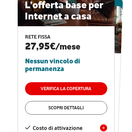
ESCLUSIVA ONLINE
L’offerta base per
Internet a casa
CASA PRO
Internet veloce e
RETE FISSA
vantaggi speciali
27,95€
/mese
Nessun vincolo di
RETE FISSA + VODAFONE CLUB
29,95€
/mese
permanenza
Nessun vincolo di
permanenza
VERIFICA LA COPERTURA
VERIFICA LA COPERTURA
SCOPRI DETTAGLI
SCOPRI DETTAGLI
Costo di attivazione