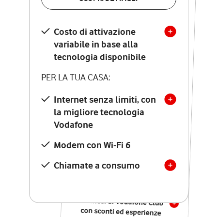
SCOPRI DETTAGLI
Costo di attivazione
Costo di attivazione
variabile in base alla
variabile in base alla
tecnologia disponibile
tecnologia disponibile
PER LA TUA CASA:
PER LA TUA CASA:
Internet senza limiti, con
la migliore tecnologia
Internet senza limiti, con
la migliore tecnologia
Vodafone
Vodafone
Modem Seven con Wi-Fi 7
Modem con Wi-Fi 6
Chiamate illimitate verso
numeri fissi e mobili
Chiamate a consumo
nazionali
SOLO SE ATTIVI ONLINE:
12 mesi di Vodafone Club
con sconti ed esperienze
esclusive, poi si disattiva