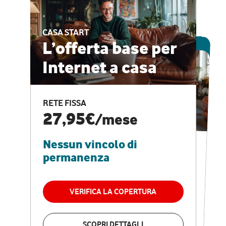
CASA START
ESCLUSIVA ONLINE
L’offerta base per
Internet a casa
CASA PRO
Internet veloce e
RETE FISSA
vantaggi speciali
27,95€
/mese
Nessun vincolo di
RETE FISSA + VODAFONE CLUB
29,95€
/mese
permanenza
Nessun vincolo di
permanenza
VERIFICA LA COPERTURA
VERIFICA LA COPERTURA
SCOPRI DETTAGLI