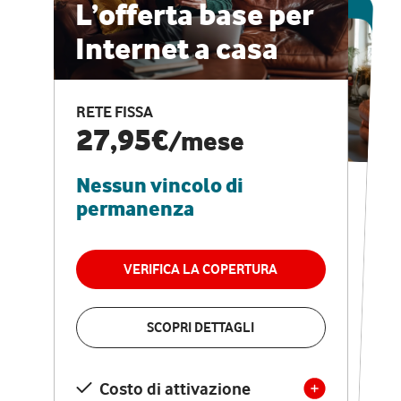
ESCLUSIVA ONLINE
L’offerta base per
Internet a casa
CASA PRO
Internet veloce e
RETE FISSA
vantaggi speciali
27,95€
/mese
Nessun vincolo di
RETE FISSA + VODAFONE CLUB
29,95€
/mese
permanenza
Nessun vincolo di
permanenza
VERIFICA LA COPERTURA
VERIFICA LA COPERTURA
SCOPRI DETTAGLI
SCOPRI DETTAGLI
Costo di attivazione