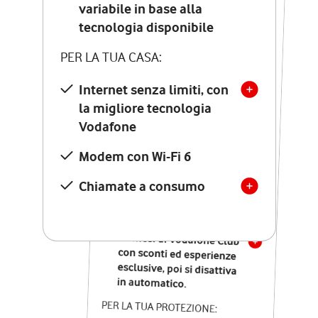
Costo di attivazione
variabile in base alla
variabile in base alla
tecnologia disponibile
tecnologia disponibile
PER LA TUA CASA:
PER LA TUA CASA:
Internet senza limiti, con
la migliore tecnologia
Internet senza limiti, con
la migliore tecnologia
Vodafone
Vodafone
Modem Seven con Wi-Fi 7
Modem con Wi-Fi 6
Chiamate illimitate verso
numeri fissi e mobili
Chiamate a consumo
nazionali
SOLO SE ATTIVI ONLINE:
12 mesi di Vodafone Club
con sconti ed esperienze
esclusive, poi si disattiva
in automatico.
PER LA TUA PROTEZIONE: