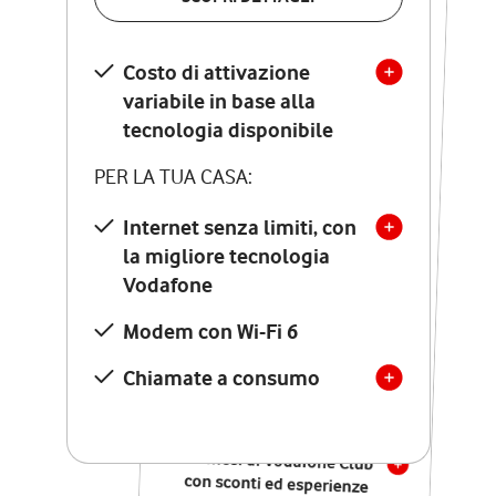
SCOPRI DETTAGLI
Costo di attivazione
Costo di attivazione
variabile in base alla
variabile in base alla
tecnologia disponibile
tecnologia disponibile
PER LA TUA CASA:
PER LA TUA CASA:
Internet senza limiti, con
la migliore tecnologia
Internet senza limiti, con
la migliore tecnologia
Vodafone
Vodafone
Modem Seven con Wi-Fi 7
Modem con Wi-Fi 6
Chiamate illimitate verso
numeri fissi e mobili
Chiamate a consumo
nazionali
SOLO SE ATTIVI ONLINE:
12 mesi di Vodafone Club
con sconti ed esperienze
esclusive, poi si disattiva