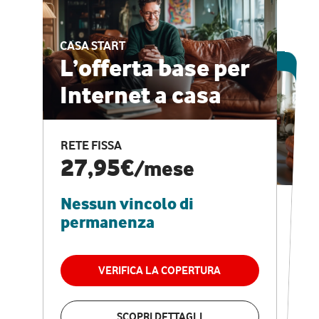
CASA START
ESCLUSIVA ONLINE
L’offerta base per
Internet a casa
CASA PRO
Internet veloce e
RETE FISSA
vantaggi speciali
27,95€
/mese
Nessun vincolo di
RETE FISSA + VODAFONE CLUB
29,95€
/mese
permanenza
Nessun vincolo di
permanenza
VERIFICA LA COPERTURA
VERIFICA LA COPERTURA
SCOPRI DETTAGLI