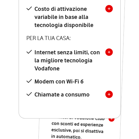
Costo di attivazione
Costo di attivazione
variabile in base alla
variabile in base alla
tecnologia disponibile
tecnologia disponibile
PER LA TUA CASA:
PER LA TUA CASA:
Internet senza limiti, con
la migliore tecnologia
Internet senza limiti, con
la migliore tecnologia
Vodafone
Vodafone
Modem Seven con Wi-Fi 7
Modem con Wi-Fi 6
Chiamate illimitate verso
numeri fissi e mobili
Chiamate a consumo
nazionali
SOLO SE ATTIVI ONLINE:
12 mesi di Vodafone Club
con sconti ed esperienze
esclusive, poi si disattiva
in automatico.