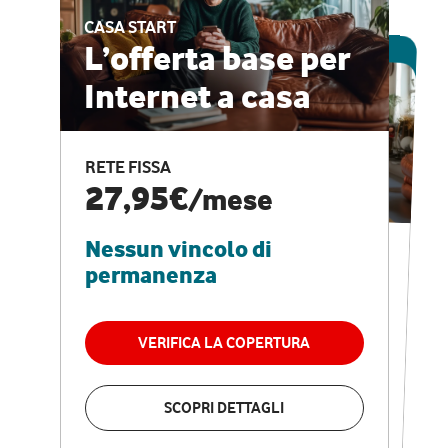
CASA START
ESCLUSIVA ONLINE
L’offerta base per
Internet a casa
CASA PRO
Internet veloce e
RETE FISSA
vantaggi speciali
27,95€
/mese
Nessun vincolo di
RETE FISSA + VODAFONE CLUB
29,95€
/mese
permanenza
Nessun vincolo di
permanenza
VERIFICA LA COPERTURA
VERIFICA LA COPERTURA
SCOPRI DETTAGLI
SCOPRI DETTAGLI