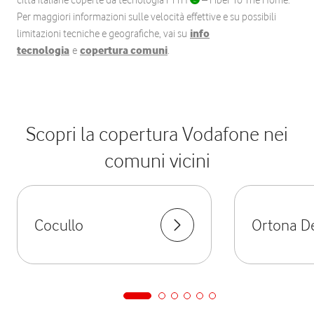
città italiane coperte da tecnologia FTTH
– Fiber To The Home.
Per maggiori informazioni sulle velocità effettive e su possibili
limitazioni tecniche e geografiche, vai su
info
tecnologia
e
copertura comuni
.
Scopri la copertura Vodafone nei
comuni vicini
Cocullo
Ortona De