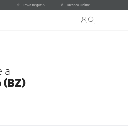
Trova negozio
Ricarica Online
e a
 (BZ)