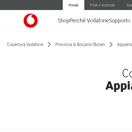
Privati
P.IVA e Aziende
Gra
Shop
Perché Vodafone
Supporto
Copertura Vodafone
Provincia di Bolzano/Bozen
Appiano 
Co
Appi