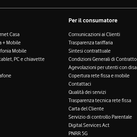
Per il consumatore
ernet Casa
Comunicazioni ai Clienti
a + Mobile
Trasparenza tariffaria
efonia Mobile
Sintesi contrattuale
tablet, PC e chiavette
Condizioni Generali di Contratto
Agevolazioni per utenti con disa
afone
Copertura rete fissa e mobile
Contattaci
Qualità dei servizi
Trasparenza tecnica rete fissa
Carta del Cliente
Servizio di controllo Parentale
Digital Services Act
PNRR 5G