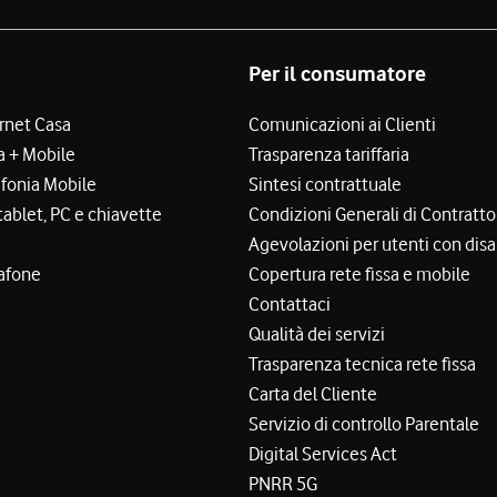
Per il consumatore
ernet Casa
Comunicazioni ai Clienti
a + Mobile
Trasparenza tariffaria
efonia Mobile
Sintesi contrattuale
tablet, PC e chiavette
Condizioni Generali di Contratto
Agevolazioni per utenti con disa
afone
Copertura rete fissa e mobile
Contattaci
Qualità dei servizi
Trasparenza tecnica rete fissa
Carta del Cliente
Servizio di controllo Parentale
Digital Services Act
PNRR 5G