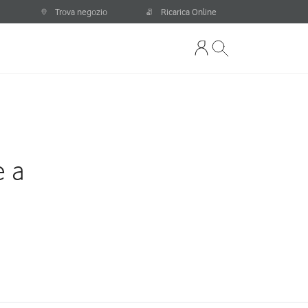
Trova negozio
Ricarica Online
e a