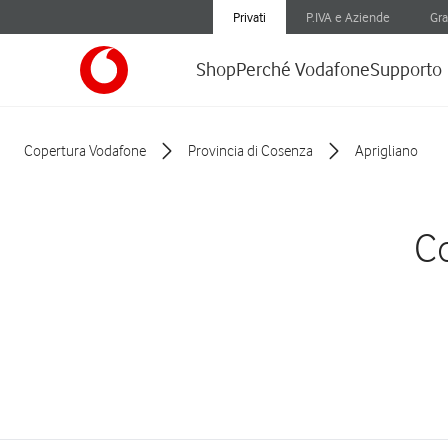
Privati
P.IVA e Aziende
Gra
Shop
Perché Vodafone
Supporto
Copertura Vodafone
Provincia di Cosenza
Aprigliano
Co