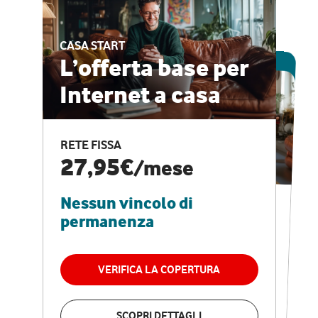
CASA START
ESCLUSIVA ONLINE
L’offerta base per
Internet a casa
CASA PRO
Internet veloce e
RETE FISSA
vantaggi speciali
27,95€
/mese
Nessun vincolo di
RETE FISSA + VODAFONE CLUB
29,95€
/mese
permanenza
Nessun vincolo di
permanenza
VERIFICA LA COPERTURA
VERIFICA LA COPERTURA
SCOPRI DETTAGLI