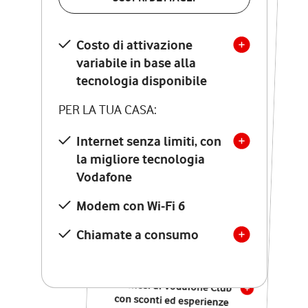
SCOPRI DETTAGLI
Costo di attivazione
Costo di attivazione
variabile in base alla
variabile in base alla
tecnologia disponibile
tecnologia disponibile
PER LA TUA CASA:
PER LA TUA CASA:
Internet senza limiti, con
la migliore tecnologia
Internet senza limiti, con
la migliore tecnologia
Vodafone
Vodafone
Modem Seven con Wi-Fi 7
Modem con Wi-Fi 6
Chiamate illimitate verso
numeri fissi e mobili
Chiamate a consumo
nazionali
SOLO SE ATTIVI ONLINE:
12 mesi di Vodafone Club
con sconti ed esperienze
esclusive, poi si disattiva