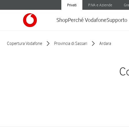
Privati
P.IVA e Aziende
Gra
Shop
Perché Vodafone
Supporto
Copertura Vodafone
Provincia di Sassari
Ardara
Co