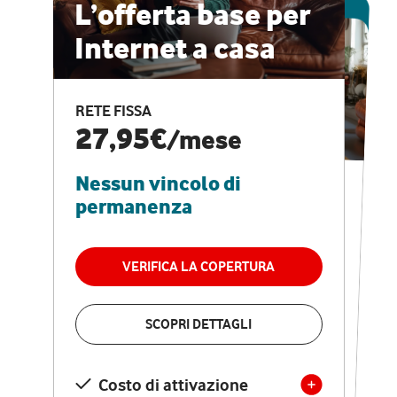
ESCLUSIVA ONLINE
L’offerta base per
Internet a casa
CASA PRO
Internet veloce e
RETE FISSA
vantaggi speciali
27,95€
/mese
Nessun vincolo di
RETE FISSA + VODAFONE CLUB
29,95€
/mese
permanenza
Nessun vincolo di
permanenza
VERIFICA LA COPERTURA
VERIFICA LA COPERTURA
SCOPRI DETTAGLI
SCOPRI DETTAGLI
Costo di attivazione