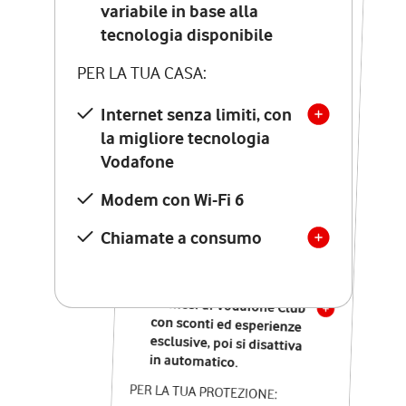
Costo di attivazione
variabile in base alla
variabile in base alla
tecnologia disponibile
tecnologia disponibile
PER LA TUA CASA:
PER LA TUA CASA:
Internet senza limiti, con
la migliore tecnologia
Internet senza limiti, con
la migliore tecnologia
Vodafone
Vodafone
Modem Seven con Wi-Fi 7
Modem con Wi-Fi 6
Chiamate illimitate verso
numeri fissi e mobili
Chiamate a consumo
nazionali
SOLO SE ATTIVI ONLINE:
12 mesi di Vodafone Club
con sconti ed esperienze
esclusive, poi si disattiva
in automatico.
PER LA TUA PROTEZIONE: