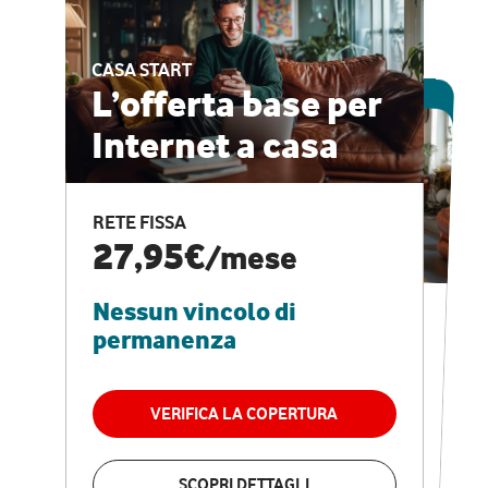
CASA START
ESCLUSIVA ONLINE
L’offerta base per
Internet a casa
CASA PRO
Internet veloce e
RETE FISSA
vantaggi speciali
27,95€
/mese
Nessun vincolo di
RETE FISSA + VODAFONE CLUB
29,95€
/mese
permanenza
Nessun vincolo di
permanenza
VERIFICA LA COPERTURA
VERIFICA LA COPERTURA
SCOPRI DETTAGLI