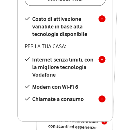
SCOPRI DETTAGLI
Costo di attivazione
Costo di attivazione
variabile in base alla
variabile in base alla
tecnologia disponibile
tecnologia disponibile
PER LA TUA CASA:
PER LA TUA CASA:
Internet senza limiti, con
la migliore tecnologia
Internet senza limiti, con
la migliore tecnologia
Vodafone
Vodafone
Modem Seven con Wi-Fi 7
Modem con Wi-Fi 6
Chiamate illimitate verso
numeri fissi e mobili
Chiamate a consumo
nazionali
SOLO SE ATTIVI ONLINE:
12 mesi di Vodafone Club
con sconti ed esperienze
esclusive, poi si disattiva