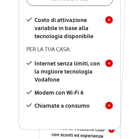
SCOPRI DETTAGLI
Costo di attivazione
Costo di attivazione
variabile in base alla
variabile in base alla
tecnologia disponibile
tecnologia disponibile
PER LA TUA CASA:
PER LA TUA CASA:
Internet senza limiti, con
la migliore tecnologia
Internet senza limiti, con
la migliore tecnologia
Vodafone
Vodafone
Modem Seven con Wi-Fi 7
Modem con Wi-Fi 6
Chiamate illimitate verso
numeri fissi e mobili
Chiamate a consumo
nazionali
SOLO SE ATTIVI ONLINE:
12 mesi di Vodafone Club
con sconti ed esperienze
esclusive, poi si disattiva