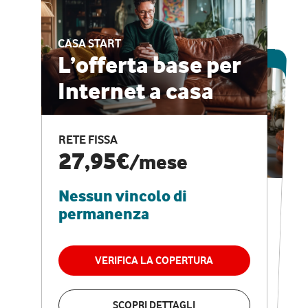
CASA START
ESCLUSIVA ONLINE
L’offerta base per
Internet a casa
CASA PRO
Internet veloce e
RETE FISSA
vantaggi speciali
27,95€
/mese
Nessun vincolo di
RETE FISSA + VODAFONE CLUB
29,95€
/mese
permanenza
Nessun vincolo di
permanenza
VERIFICA LA COPERTURA
VERIFICA LA COPERTURA
SCOPRI DETTAGLI