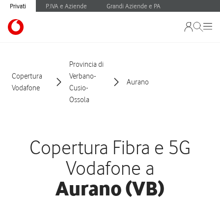
Privati
P.IVA e Aziende
Grandi Aziende e PA
Provincia di
Copertura
Verbano-
Aurano
Vodafone
Cusio-
Ossola
Copertura Fibra e 5G
Vodafone a
Aurano (VB)