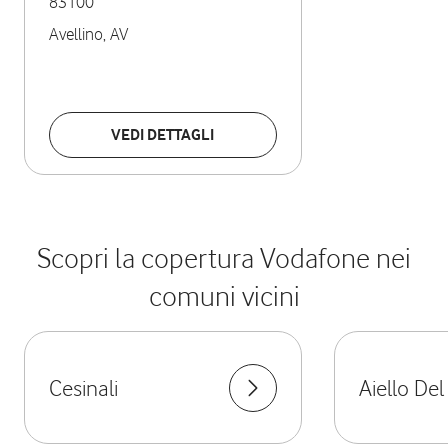
83100
Avellino
,
AV
VEDI DETTAGLI
Scopri la copertura Vodafone nei
comuni vicini
Cesinali
Aiello De