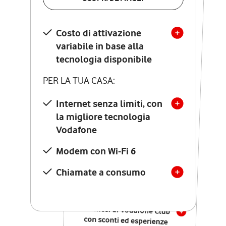
SCOPRI DETTAGLI
Costo di attivazione
Costo di attivazione
variabile in base alla
variabile in base alla
tecnologia disponibile
tecnologia disponibile
PER LA TUA CASA:
PER LA TUA CASA:
Internet senza limiti, con
la migliore tecnologia
Internet senza limiti, con
la migliore tecnologia
Vodafone
Vodafone
Modem Seven con Wi-Fi 7
Modem con Wi-Fi 6
Chiamate illimitate verso
numeri fissi e mobili
Chiamate a consumo
nazionali
SOLO SE ATTIVI ONLINE:
12 mesi di Vodafone Club
con sconti ed esperienze
esclusive, poi si disattiva