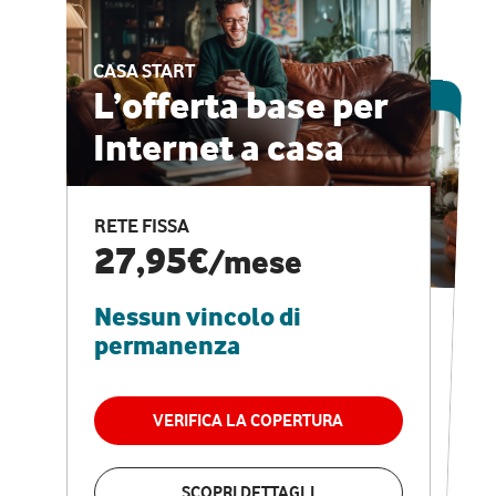
CASA START
ESCLUSIVA ONLINE
L’offerta base per
Internet a casa
CASA PRO
Internet veloce e
RETE FISSA
vantaggi speciali
27,95€
/mese
Nessun vincolo di
RETE FISSA + VODAFONE CLUB
29,95€
/mese
permanenza
Nessun vincolo di
permanenza
VERIFICA LA COPERTURA
VERIFICA LA COPERTURA
SCOPRI DETTAGLI