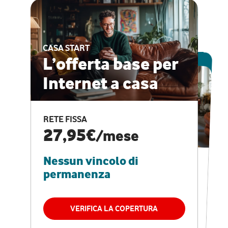
CASA START
ESCLUSIVA ONLINE
L’offerta base per
Internet a casa
CASA PRO
Internet veloce e
RETE FISSA
vantaggi speciali
27,95€
/mese
Nessun vincolo di
RETE FISSA + VODAFONE CLUB
29,95€
/mese
permanenza
Nessun vincolo di
permanenza
VERIFICA LA COPERTURA