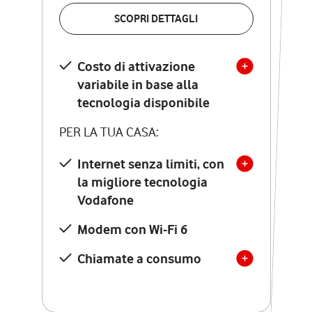
VERIFICA LA COPERTURA
SCOPRI DETTAGLI
SCOPRI DETTAGLI
Costo di attivazione
Costo di attivazione
variabile in base alla
variabile in base alla
tecnologia disponibile
tecnologia disponibile
PER LA TUA CASA:
PER LA TUA CASA:
Internet senza limiti, con
la migliore tecnologia
Internet senza limiti, con
la migliore tecnologia
Vodafone
Vodafone
Modem Seven con Wi-Fi 7
Modem con Wi-Fi 6
Chiamate illimitate verso
numeri fissi e mobili
Chiamate a consumo
nazionali
SOLO SE ATTIVI ONLINE:
12 mesi di Vodafone Club
con sconti ed esperienze
esclusive, poi si disattiva