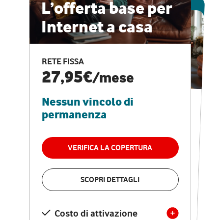
ESCLUSIVA ONLINE
L’offerta base per
Internet a casa
CASA PRO
Internet veloce e
RETE FISSA
vantaggi speciali
27,95€
/mese
Nessun vincolo di
RETE FISSA + VODAFONE CLUB
29,95€
/mese
permanenza
Nessun vincolo di
permanenza
VERIFICA LA COPERTURA
VERIFICA LA COPERTURA
SCOPRI DETTAGLI
SCOPRI DETTAGLI
Costo di attivazione