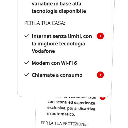
Costo di attivazione
variabile in base alla
variabile in base alla
tecnologia disponibile
tecnologia disponibile
PER LA TUA CASA:
PER LA TUA CASA:
Internet senza limiti, con
la migliore tecnologia
Internet senza limiti, con
la migliore tecnologia
Vodafone
Vodafone
Modem Seven con Wi-Fi 7
Modem con Wi-Fi 6
Chiamate illimitate verso
numeri fissi e mobili
Chiamate a consumo
nazionali
SOLO SE ATTIVI ONLINE:
12 mesi di Vodafone Club
con sconti ed esperienze
esclusive, poi si disattiva
in automatico.
PER LA TUA PROTEZIONE: