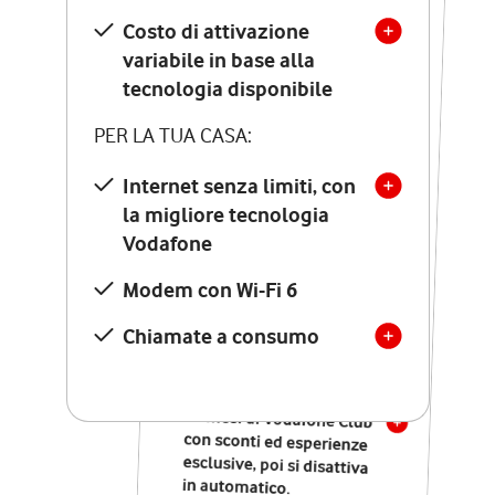
Costo di attivazione
Costo di attivazione
variabile in base alla
variabile in base alla
tecnologia disponibile
tecnologia disponibile
PER LA TUA CASA:
PER LA TUA CASA:
Internet senza limiti, con
la migliore tecnologia
Internet senza limiti, con
la migliore tecnologia
Vodafone
Vodafone
Modem Seven con Wi-Fi 7
Modem con Wi-Fi 6
Chiamate illimitate verso
numeri fissi e mobili
Chiamate a consumo
nazionali
SOLO SE ATTIVI ONLINE:
12 mesi di Vodafone Club
con sconti ed esperienze
esclusive, poi si disattiva
in automatico.