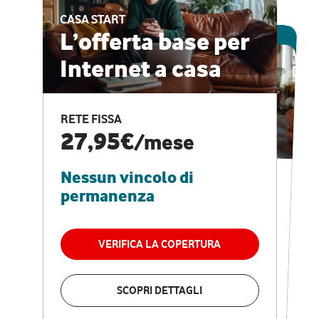
CASA START
ESCLUSIVA ONLINE
L’offerta base per
Internet a casa
CASA PRO
Internet veloce e
RETE FISSA
vantaggi speciali
27,95€
/mese
Nessun vincolo di
RETE FISSA + VODAFONE CLUB
29,95€
/mese
permanenza
Nessun vincolo di
permanenza
VERIFICA LA COPERTURA
VERIFICA LA COPERTURA
SCOPRI DETTAGLI
SCOPRI DETTAGLI