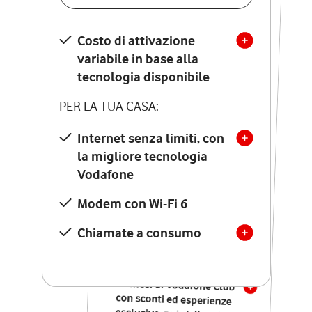
SCOPRI DETTAGLI
Costo di attivazione
Costo di attivazione
variabile in base alla
variabile in base alla
tecnologia disponibile
tecnologia disponibile
PER LA TUA CASA:
PER LA TUA CASA:
Internet senza limiti, con
la migliore tecnologia
Internet senza limiti, con
la migliore tecnologia
Vodafone
Vodafone
Modem Seven con Wi-Fi 7
Modem con Wi-Fi 6
Chiamate illimitate verso
numeri fissi e mobili
Chiamate a consumo
nazionali
SOLO SE ATTIVI ONLINE:
12 mesi di Vodafone Club
con sconti ed esperienze
esclusive, poi si disattiva