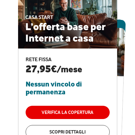
CASA START
ESCLUSIVA ONLINE
L’offerta base per
Internet a casa
CASA PRO
Internet veloce e
RETE FISSA
vantaggi speciali
27,95€
/mese
Nessun vincolo di
RETE FISSA + VODAFONE CLUB
29,95€
/mese
permanenza
Nessun vincolo di
permanenza
VERIFICA LA COPERTURA
VERIFICA LA COPERTURA
SCOPRI DETTAGLI