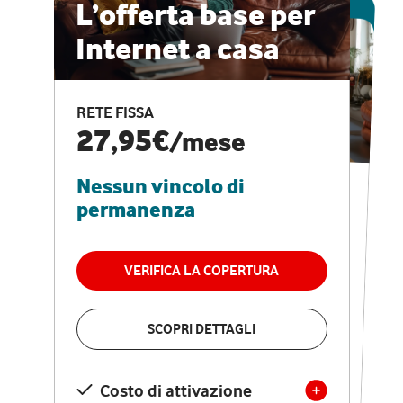
ESCLUSIVA ONLINE
L’offerta base per
Internet a casa
CASA PRO
Internet veloce e
RETE FISSA
vantaggi speciali
27,95€
/mese
Nessun vincolo di
RETE FISSA + VODAFONE CLUB
29,95€
/mese
permanenza
Nessun vincolo di
permanenza
VERIFICA LA COPERTURA
VERIFICA LA COPERTURA
SCOPRI DETTAGLI
SCOPRI DETTAGLI
Costo di attivazione