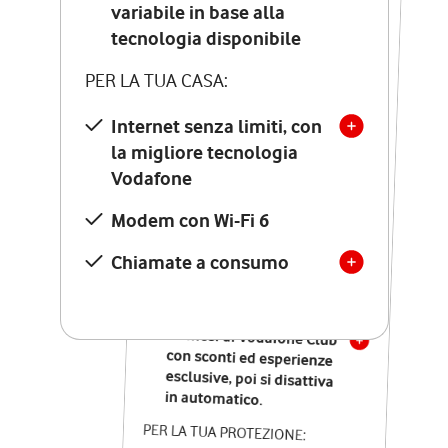
Costo di attivazione
variabile in base alla
variabile in base alla
tecnologia disponibile
tecnologia disponibile
PER LA TUA CASA:
PER LA TUA CASA:
Internet senza limiti, con
la migliore tecnologia
Internet senza limiti, con
la migliore tecnologia
Vodafone
Vodafone
Modem Seven con Wi-Fi 7
Modem con Wi-Fi 6
Chiamate illimitate verso
numeri fissi e mobili
Chiamate a consumo
nazionali
SOLO SE ATTIVI ONLINE:
12 mesi di Vodafone Club
con sconti ed esperienze
esclusive, poi si disattiva
in automatico.
PER LA TUA PROTEZIONE: