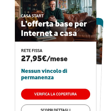
CASA START
ESCLUSIVA ONLINE
L’offerta base per
Internet a casa
CASA PRO
Internet veloce e
RETE FISSA
vantaggi speciali
27,95€
/mese
Nessun vincolo di
RETE FISSA + VODAFONE CLUB
29,95€
/mese
permanenza
Nessun vincolo di
permanenza
VERIFICA LA COPERTURA
VERIFICA LA COPERTURA
SCOPRI DETTAGLI