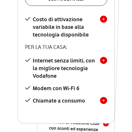
SCOPRI DETTAGLI
Costo di attivazione
Costo di attivazione
variabile in base alla
variabile in base alla
tecnologia disponibile
tecnologia disponibile
PER LA TUA CASA:
PER LA TUA CASA:
Internet senza limiti, con
la migliore tecnologia
Internet senza limiti, con
la migliore tecnologia
Vodafone
Vodafone
Modem Seven con Wi-Fi 7
Modem con Wi-Fi 6
Chiamate illimitate verso
numeri fissi e mobili
Chiamate a consumo
nazionali
SOLO SE ATTIVI ONLINE:
12 mesi di Vodafone Club
con sconti ed esperienze
esclusive, poi si disattiva