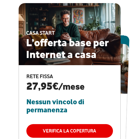
CASA START
ESCLUSIVA ONLINE
L’offerta base per
Internet a casa
CASA PRO
Internet veloce e
RETE FISSA
vantaggi speciali
27,95€
/mese
Nessun vincolo di
RETE FISSA + VODAFONE CLUB
29,95€
/mese
permanenza
Nessun vincolo di
permanenza
VERIFICA LA COPERTURA