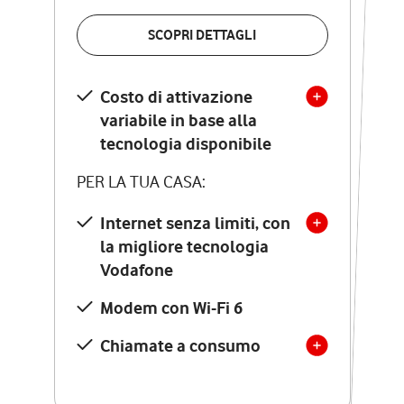
VERIFICA LA COPERTURA
SCOPRI DETTAGLI
SCOPRI DETTAGLI
Costo di attivazione
Costo di attivazione
variabile in base alla
variabile in base alla
tecnologia disponibile
tecnologia disponibile
PER LA TUA CASA:
PER LA TUA CASA:
Internet senza limiti, con
la migliore tecnologia
Internet senza limiti, con
la migliore tecnologia
Vodafone
Vodafone
Modem Seven con Wi-Fi 7
Modem con Wi-Fi 6
Chiamate illimitate verso
numeri fissi e mobili
Chiamate a consumo
nazionali
SOLO SE ATTIVI ONLINE: