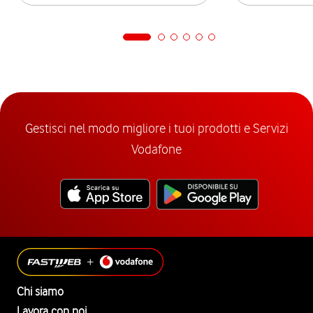
Gestisci nel modo migliore i tuoi prodotti e Servizi
Vodafone
Chi siamo
Lavora con noi