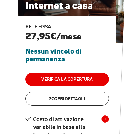
Internet a casa
CASA PRO
Internet veloce e
RETE FISSA
vantaggi speciali
27,95€
/mese
Nessun vincolo di
RETE FISSA + VODAFONE CLUB
29,95€
/mese
permanenza
Nessun vincolo di
permanenza
VERIFICA LA COPERTURA
VERIFICA LA COPERTURA
SCOPRI DETTAGLI
SCOPRI DETTAGLI
Costo di attivazione
Costo di attivazione
variabile in base alla
variabile in base alla