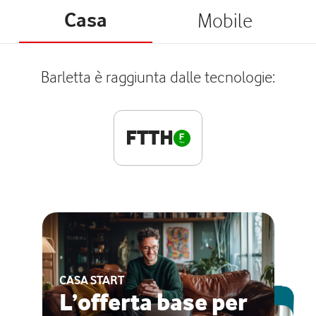
Casa
Mobile
Barletta è raggiunta dalle tecnologie:
FTTH
CASA START
ESCLUSIVA ONLINE
L’offerta base per