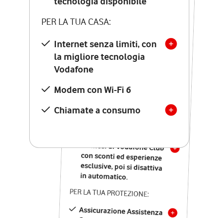
tecnologia disponibile
tecnologia disponibile
PER LA TUA CASA:
PER LA TUA CASA:
Internet senza limiti, con
la migliore tecnologia
Internet senza limiti, con
la migliore tecnologia
Vodafone
Vodafone
Modem Seven con Wi-Fi 7
Modem con Wi-Fi 6
Chiamate illimitate verso
numeri fissi e mobili
Chiamate a consumo
nazionali
SOLO SE ATTIVI ONLINE:
12 mesi di Vodafone Club
con sconti ed esperienze
esclusive, poi si disattiva
in automatico.
PER LA TUA PROTEZIONE:
Assicurazione Assistenza