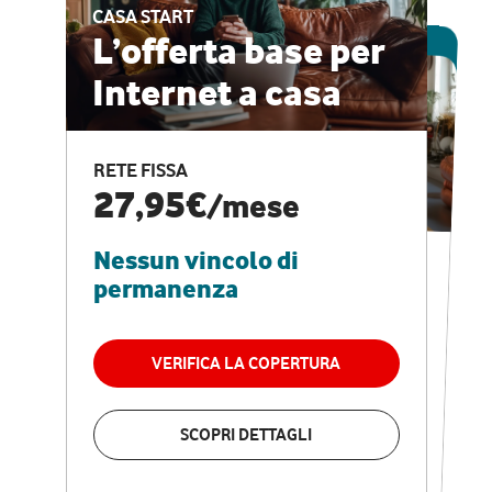
CASA START
ESCLUSIVA ONLINE
L’offerta base per
Internet a casa
CASA PRO
Internet veloce e
RETE FISSA
vantaggi speciali
27,95€
/mese
Nessun vincolo di
RETE FISSA + VODAFONE CLUB
29,95€
/mese
permanenza
Nessun vincolo di
permanenza
VERIFICA LA COPERTURA
VERIFICA LA COPERTURA
SCOPRI DETTAGLI
SCOPRI DETTAGLI