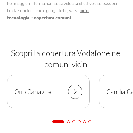
Per maggiori informazioni sulle velocità effettive e su possibili
limitazioni tecniche e geografiche, vai su
info
tecnologia
e
copertura comuni
.
Scopri la copertura Vodafone nei
comuni vicini
Orio Canavese
Candia C