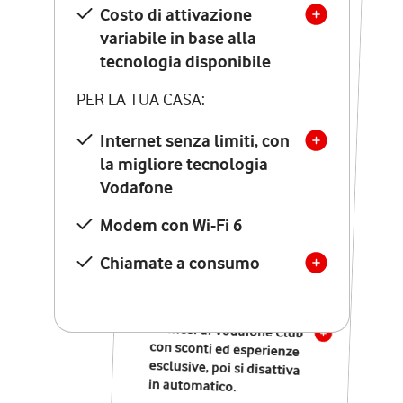
Costo di attivazione
Costo di attivazione
variabile in base alla
variabile in base alla
tecnologia disponibile
tecnologia disponibile
PER LA TUA CASA:
PER LA TUA CASA:
Internet senza limiti, con
la migliore tecnologia
Internet senza limiti, con
la migliore tecnologia
Vodafone
Vodafone
Modem Seven con Wi-Fi 7
Modem con Wi-Fi 6
Chiamate illimitate verso
numeri fissi e mobili
Chiamate a consumo
nazionali
SOLO SE ATTIVI ONLINE:
12 mesi di Vodafone Club
con sconti ed esperienze
esclusive, poi si disattiva
in automatico.