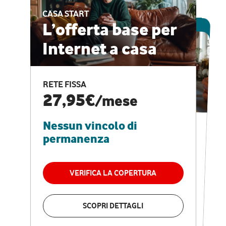
CASA START
ESCLUSIVA ONLINE
L’offerta base per
Internet a casa
CASA PRO
Internet veloce e
RETE FISSA
vantaggi speciali
27,95€
/mese
Nessun vincolo di
RETE FISSA + VODAFONE CLUB
29,95€
/mese
permanenza
Nessun vincolo di
permanenza
VERIFICA LA COPERTURA
VERIFICA LA COPERTURA
SCOPRI DETTAGLI
SCOPRI DETTAGLI