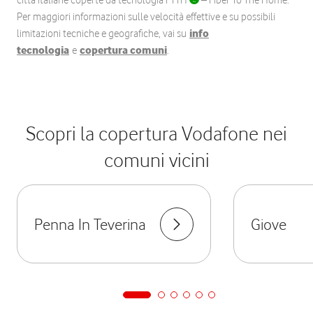
città italiane coperte da tecnologia FTTH
– Fiber To The Home.
Per maggiori informazioni sulle velocità effettive e su possibili
limitazioni tecniche e geografiche, vai su
info
tecnologia
e
copertura comuni
.
Scopri la copertura Vodafone nei
comuni vicini
Penna In Teverina
Giove