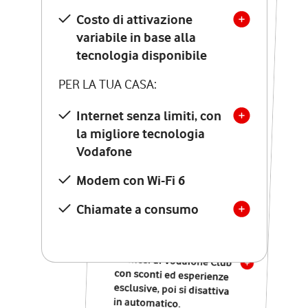
Costo di attivazione
Costo di attivazione
variabile in base alla
variabile in base alla
tecnologia disponibile
tecnologia disponibile
PER LA TUA CASA:
PER LA TUA CASA:
Internet senza limiti, con
la migliore tecnologia
Internet senza limiti, con
la migliore tecnologia
Vodafone
Vodafone
Modem Seven con Wi-Fi 7
Modem con Wi-Fi 6
Chiamate illimitate verso
numeri fissi e mobili
Chiamate a consumo
nazionali
SOLO SE ATTIVI ONLINE:
12 mesi di Vodafone Club
con sconti ed esperienze
esclusive, poi si disattiva
in automatico.