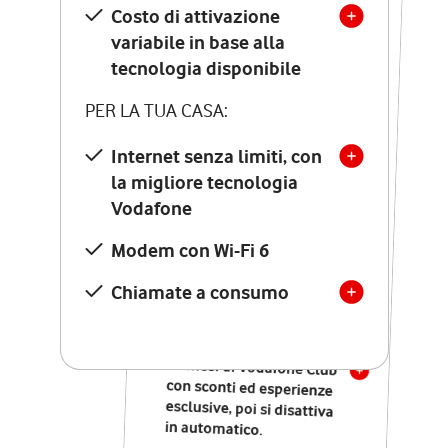
Costo di attivazione
Costo di attivazione
variabile in base alla
variabile in base alla
tecnologia disponibile
tecnologia disponibile
PER LA TUA CASA:
PER LA TUA CASA:
Internet senza limiti, con
la migliore tecnologia
Internet senza limiti, con
la migliore tecnologia
Vodafone
Vodafone
Modem Seven con Wi-Fi 7
Modem con Wi-Fi 6
Chiamate illimitate verso
numeri fissi e mobili
Chiamate a consumo
nazionali
SOLO SE ATTIVI ONLINE:
12 mesi di Vodafone Club
con sconti ed esperienze
esclusive, poi si disattiva
in automatico.