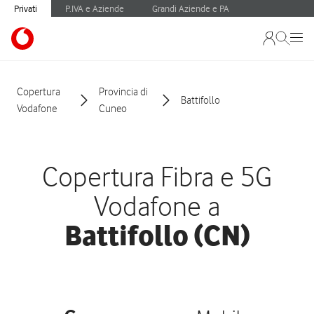
Privati
P.IVA e Aziende
Grandi Aziende e PA
Copertura
Provincia di
Battifollo
Vodafone
Cuneo
Copertura Fibra e 5G
Vodafone a
Battifollo (CN)