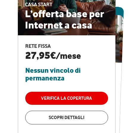
CASA START
ESCLUSIVA ONLINE
L’offerta base per
Internet a casa
CASA PRO
Internet veloce e
RETE FISSA
vantaggi speciali
27,95€
/mese
Nessun vincolo di
RETE FISSA + VODAFONE CLUB
29,95€
/mese
permanenza
Nessun vincolo di
permanenza
VERIFICA LA COPERTURA
VERIFICA LA COPERTURA
SCOPRI DETTAGLI
SCOPRI DETTAGLI