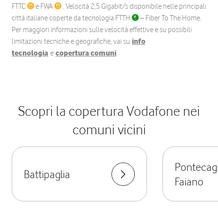
FTTC
e FWA
. Velocità 2,5 Gigabit/s disponibile nelle principali
città italiane coperte da tecnologia FTTH
– Fiber To The Home.
Per maggiori informazioni sulle velocità effettive e su possibili
limitazioni tecniche e geografiche, vai su
info
tecnologia
e
copertura comuni
.
Scopri la copertura Vodafone nei
comuni vicini
Ponteca
Battipaglia
Faiano