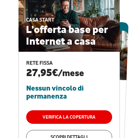
CASA START
ESCLUSIVA ONLINE
L’offerta base per
Internet a casa
CASA PRO
Internet veloce e
RETE FISSA
vantaggi speciali
27,95€
/mese
Nessun vincolo di
RETE FISSA + VODAFONE CLUB
29,95€
/mese
permanenza
Nessun vincolo di
permanenza
VERIFICA LA COPERTURA
VERIFICA LA COPERTURA
SCOPRI DETTAGLI