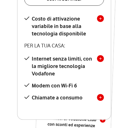
SCOPRI DETTAGLI
Costo di attivazione
Costo di attivazione
variabile in base alla
variabile in base alla
tecnologia disponibile
tecnologia disponibile
PER LA TUA CASA:
PER LA TUA CASA:
Internet senza limiti, con
la migliore tecnologia
Internet senza limiti, con
la migliore tecnologia
Vodafone
Vodafone
Modem Seven con Wi-Fi 7
Modem con Wi-Fi 6
Chiamate illimitate verso
numeri fissi e mobili
Chiamate a consumo
nazionali
SOLO SE ATTIVI ONLINE:
12 mesi di Vodafone Club
con sconti ed esperienze
esclusive, poi si disattiva