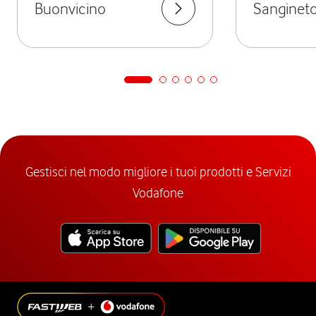
Buonvicino
Sanginet
Gestisci nel modo migliore i tuoi prodotti e Servizi
Vodafone