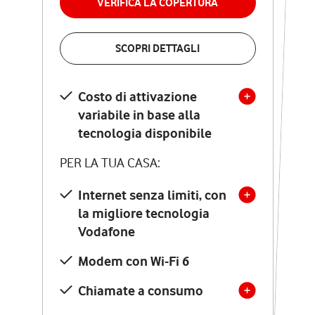
VERIFICA LA COPERTURA
VERIFICA LA COPERTURA
SCOPRI DETTAGLI
SCOPRI DETTAGLI
Costo di attivazione
Costo di attivazione
variabile in base alla
variabile in base alla
tecnologia disponibile
tecnologia disponibile
PER LA TUA CASA:
PER LA TUA CASA:
Internet senza limiti, con
la migliore tecnologia
Internet senza limiti, con
la migliore tecnologia
Vodafone
Vodafone
Modem Seven con Wi-Fi 7
Modem con Wi-Fi 6
Chiamate illimitate verso
numeri fissi e mobili
Chiamate a consumo
nazionali