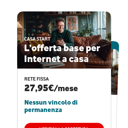
CASA START
ESCLUSIVA ONLINE
L’offerta base per
Internet a casa
CASA PRO
Internet veloce e
RETE FISSA
vantaggi speciali
27,95€
/mese
Nessun vincolo di
RETE FISSA + VODAFONE CLUB
29,95€
/mese
permanenza
Nessun vincolo di
permanenza