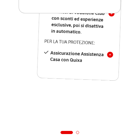
SOLO SE ATTIVI ONLINE:
12 mesi di Vodafone Club
con sconti ed esperienze
esclusive, poi si disattiva
in automatico.
PER LA TUA PROTEZIONE:
Assicurazione Assistenza
Casa con Quixa