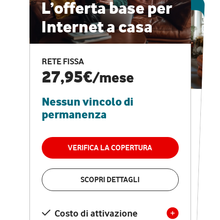
ESCLUSIVA ONLINE
L’offerta base per
Internet a casa
CASA PRO
Internet veloce e
RETE FISSA
vantaggi speciali
27,95€
/mese
Nessun vincolo di
RETE FISSA + VODAFONE CLUB
29,95€
/mese
permanenza
Nessun vincolo di
permanenza
VERIFICA LA COPERTURA
VERIFICA LA COPERTURA
SCOPRI DETTAGLI
SCOPRI DETTAGLI
Costo di attivazione