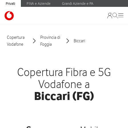
Privati
P.IVA e Aziende
Grandi Aziende e PA
Copertura
Provincia di
Biccari
Vodafone
Foggia
Copertura Fibra e 5G
Vodafone a
Biccari (FG)