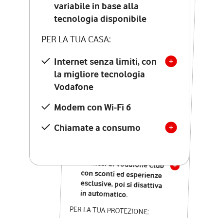
Costo di attivazione
variabile in base alla
variabile in base alla
tecnologia disponibile
tecnologia disponibile
PER LA TUA CASA:
PER LA TUA CASA:
Internet senza limiti, con
la migliore tecnologia
Internet senza limiti, con
la migliore tecnologia
Vodafone
Vodafone
Modem Seven con Wi-Fi 7
Modem con Wi-Fi 6
Chiamate illimitate verso
numeri fissi e mobili
Chiamate a consumo
nazionali
SOLO SE ATTIVI ONLINE:
12 mesi di Vodafone Club
con sconti ed esperienze
esclusive, poi si disattiva
in automatico.
PER LA TUA PROTEZIONE: