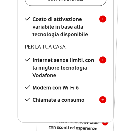
SCOPRI DETTAGLI
Costo di attivazione
Costo di attivazione
variabile in base alla
variabile in base alla
tecnologia disponibile
tecnologia disponibile
PER LA TUA CASA:
PER LA TUA CASA:
Internet senza limiti, con
la migliore tecnologia
Internet senza limiti, con
la migliore tecnologia
Vodafone
Vodafone
Modem Seven con Wi-Fi 7
Modem con Wi-Fi 6
Chiamate illimitate verso
numeri fissi e mobili
Chiamate a consumo
nazionali
SOLO SE ATTIVI ONLINE:
12 mesi di Vodafone Club
con sconti ed esperienze
esclusive, poi si disattiva