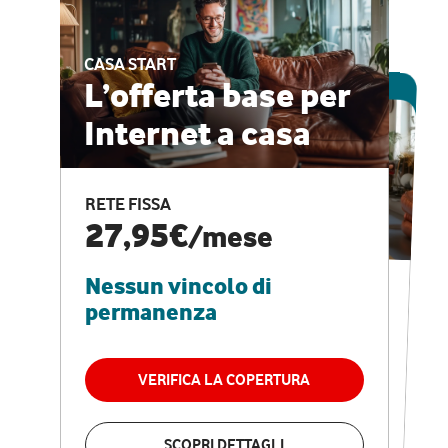
CASA START
ESCLUSIVA ONLINE
L’offerta base per
Internet a casa
CASA PRO
Internet veloce e
RETE FISSA
vantaggi speciali
27,95€
/mese
Nessun vincolo di
RETE FISSA + VODAFONE CLUB
29,95€
/mese
permanenza
Nessun vincolo di
permanenza
VERIFICA LA COPERTURA
VERIFICA LA COPERTURA
SCOPRI DETTAGLI