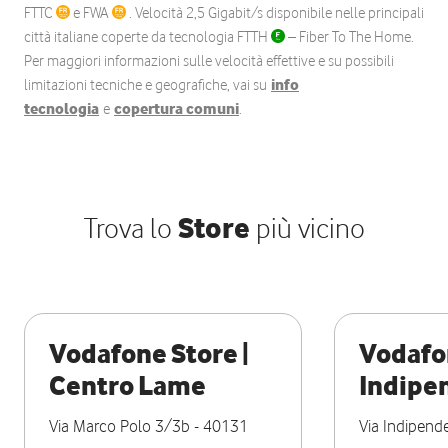
FTTC
e FWA
. Velocità 2,5 Gigabit/s disponibile nelle principali
città italiane coperte da tecnologia FTTH
– Fiber To The Home.
Per maggiori informazioni sulle velocità effettive e su possibili
limitazioni tecniche e geografiche, vai su
info
tecnologia
e
copertura comuni
.
Trova lo
Store
più vicino
Vodafone Store |
Vodafon
Centro Lame
Indipe
Via Marco Polo 3/3b
-
40131
Via Indipend