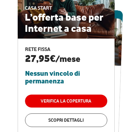
CASA START
ESCLUSIVA ONLINE
L’offerta base per
Internet a casa
CASA PRO
Internet veloce e
RETE FISSA
vantaggi speciali
27,95€
/mese
Nessun vincolo di
RETE FISSA + VODAFONE CLUB
29,95€
/mese
permanenza
Nessun vincolo di
permanenza
VERIFICA LA COPERTURA
VERIFICA LA COPERTURA
SCOPRI DETTAGLI
SCOPRI DETTAGLI