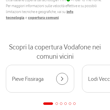
città italiane coperte da tecnologia FTTH
– Fiber To The Home.
Per maggiori informazioni sulle velocità effettive e su possibili
limitazioni tecniche e geografiche, vai su
info
tecnologia
e
copertura comuni
.
Scopri la copertura Vodafone nei
comuni vicini
Pieve Fissiraga
Lodi Vecc