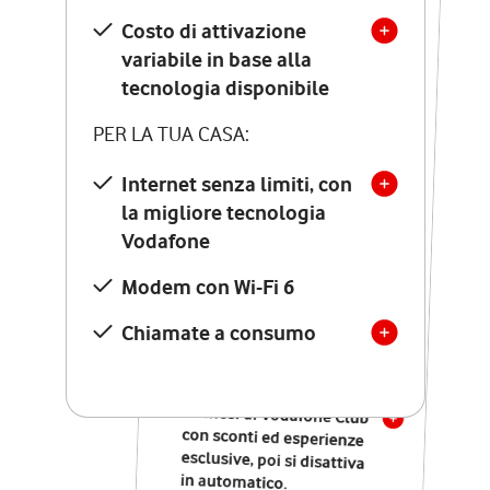
Costo di attivazione
Costo di attivazione
variabile in base alla
variabile in base alla
tecnologia disponibile
tecnologia disponibile
PER LA TUA CASA:
PER LA TUA CASA:
Internet senza limiti, con
la migliore tecnologia
Internet senza limiti, con
la migliore tecnologia
Vodafone
Vodafone
Modem Seven con Wi-Fi 7
Modem con Wi-Fi 6
Chiamate illimitate verso
numeri fissi e mobili
Chiamate a consumo
nazionali
SOLO SE ATTIVI ONLINE:
12 mesi di Vodafone Club
con sconti ed esperienze
esclusive, poi si disattiva
in automatico.