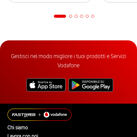
Gestisci nel modo migliore i tuoi prodotti e Servizi
Vodafone
Chi siamo
Lavora con noi