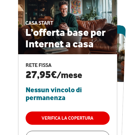
CASA START
ESCLUSIVA ONLINE
L’offerta base per
Internet a casa
CASA PRO
Internet veloce e
RETE FISSA
vantaggi speciali
27,95€
/mese
Nessun vincolo di
RETE FISSA + VODAFONE CLUB
29,95€
/mese
permanenza
Nessun vincolo di
permanenza
VERIFICA LA COPERTURA
VERIFICA LA COPERTURA