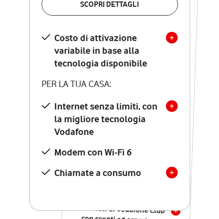
SCOPRI DETTAGLI
SCOPRI DETTAGLI
Costo di attivazione
Costo di attivazione
variabile in base alla
variabile in base alla
tecnologia disponibile
tecnologia disponibile
PER LA TUA CASA:
PER LA TUA CASA:
Internet senza limiti, con
la migliore tecnologia
Internet senza limiti, con
la migliore tecnologia
Vodafone
Vodafone
Modem Seven con Wi-Fi 7
Modem con Wi-Fi 6
Chiamate illimitate verso
numeri fissi e mobili
Chiamate a consumo
nazionali
SOLO SE ATTIVI ONLINE:
12 mesi di Vodafone Club
con sconti ed esperienze
esclusive, poi si disattiva