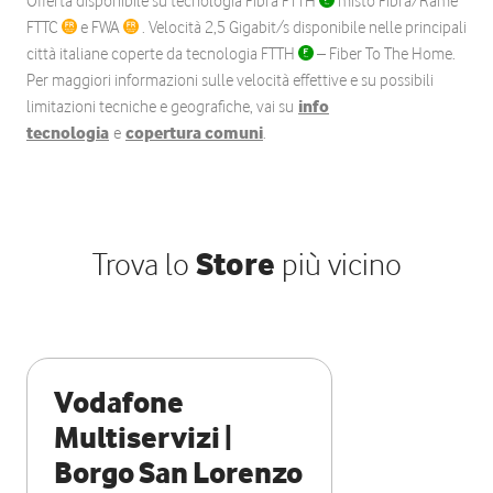
Offerta disponibile su tecnologia Fibra FTTH
misto Fibra/Rame
FTTC
e FWA
. Velocità 2,5 Gigabit/s disponibile nelle principali
città italiane coperte da tecnologia FTTH
– Fiber To The Home.
Per maggiori informazioni sulle velocità effettive e su possibili
limitazioni tecniche e geografiche, vai su
info
tecnologia
e
copertura comuni
.
Trova lo
Store
più vicino
Vodafone
Multiservizi |
Borgo San Lorenzo