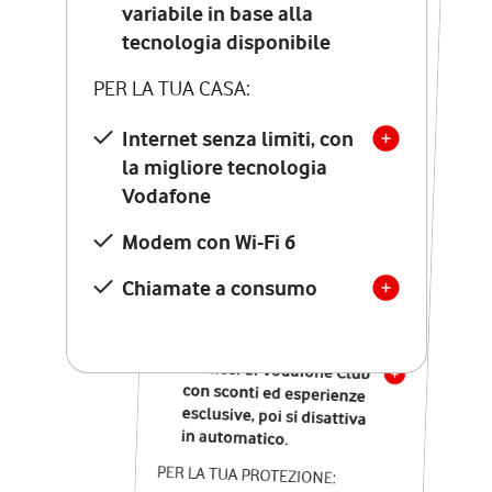
Costo di attivazione
variabile in base alla
variabile in base alla
tecnologia disponibile
tecnologia disponibile
PER LA TUA CASA:
PER LA TUA CASA:
Internet senza limiti, con
la migliore tecnologia
Internet senza limiti, con
la migliore tecnologia
Vodafone
Vodafone
Modem Seven con Wi-Fi 7
Modem con Wi-Fi 6
Chiamate illimitate verso
numeri fissi e mobili
Chiamate a consumo
nazionali
SOLO SE ATTIVI ONLINE:
12 mesi di Vodafone Club
con sconti ed esperienze
esclusive, poi si disattiva
in automatico.
PER LA TUA PROTEZIONE: