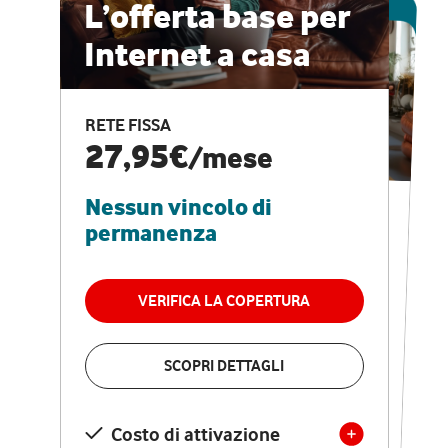
ESCLUSIVA ONLINE
L’offerta base per
Internet a casa
CASA PRO
Internet veloce e
RETE FISSA
vantaggi speciali
27,95€
/mese
Nessun vincolo di
RETE FISSA + VODAFONE CLUB
29,95€
/mese
permanenza
Nessun vincolo di
permanenza
VERIFICA LA COPERTURA
VERIFICA LA COPERTURA
SCOPRI DETTAGLI
SCOPRI DETTAGLI
Costo di attivazione