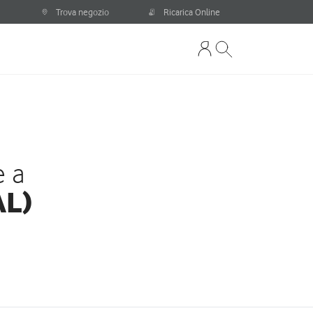
Trova negozio
Ricarica Online
e a
AL)