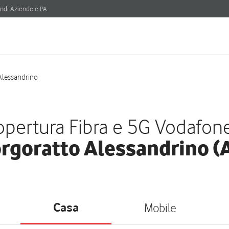
ndi Aziende e PA
Alessandrino
pertura Fibra e 5G Vodafon
rgoratto Alessandrino (
Casa
Mobile