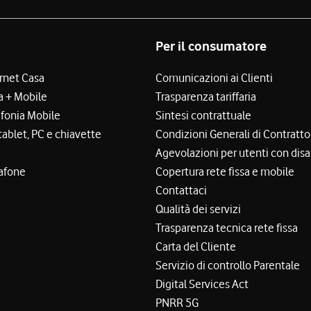
Per il consumatore
ernet Casa
Comunicazioni ai Clienti
a + Mobile
Trasparenza tariffaria
efonia Mobile
Sintesi contrattuale
tablet, PC e chiavette
Condizioni Generali di Contratto
Agevolazioni per utenti con disa
afone
Copertura rete fissa e mobile
Contattaci
Qualità dei servizi
Trasparenza tecnica rete fissa
Carta del Cliente
Servizio di controllo Parentale
Digital Services Act
PNRR 5G