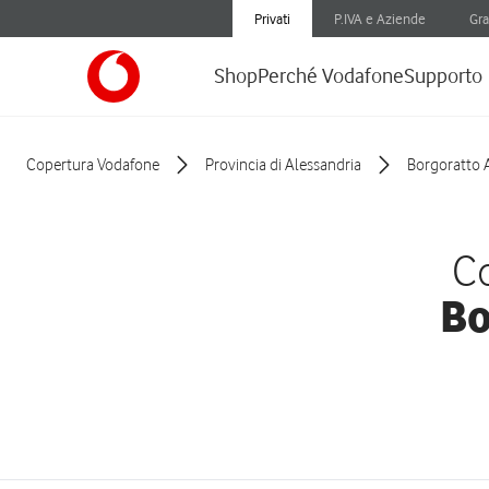
Privati
P.IVA e Aziende
Gra
Shop
Perché Vodafone
Supporto
Copertura Vodafone
Provincia di Alessandria
Borgoratto 
Co
Bo