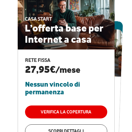
CASA START
ESCLUSIVA ONLINE
L’offerta base per
Internet a casa
CASA PRO
Internet veloce e
RETE FISSA
vantaggi speciali
27,95€
/mese
Nessun vincolo di
RETE FISSA + VODAFONE CLUB
29,95€
/mese
permanenza
Nessun vincolo di
permanenza
VERIFICA LA COPERTURA
VERIFICA LA COPERTURA
SCOPRI DETTAGLI