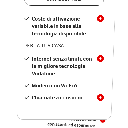
SCOPRI DETTAGLI
Costo di attivazione
Costo di attivazione
variabile in base alla
variabile in base alla
tecnologia disponibile
tecnologia disponibile
PER LA TUA CASA:
PER LA TUA CASA:
Internet senza limiti, con
la migliore tecnologia
Internet senza limiti, con
la migliore tecnologia
Vodafone
Vodafone
Modem Seven con Wi-Fi 7
Modem con Wi-Fi 6
Chiamate illimitate verso
numeri fissi e mobili
Chiamate a consumo
nazionali
SOLO SE ATTIVI ONLINE:
12 mesi di Vodafone Club
con sconti ed esperienze
esclusive, poi si disattiva