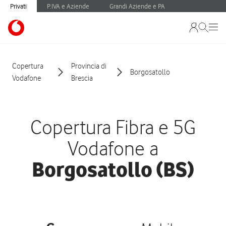
Privati
P.IVA e Aziende
Grandi Aziende e PA
Copertura
Provincia di
Borgosatollo
Vodafone
Brescia
Copertura Fibra e 5G
Vodafone a
Borgosatollo (BS)