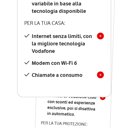
Costo di attivazione
variabile in base alla
variabile in base alla
tecnologia disponibile
tecnologia disponibile
PER LA TUA CASA:
PER LA TUA CASA:
Internet senza limiti, con
la migliore tecnologia
Internet senza limiti, con
la migliore tecnologia
Vodafone
Vodafone
Modem Seven con Wi-Fi 7
Modem con Wi-Fi 6
Chiamate illimitate verso
numeri fissi e mobili
Chiamate a consumo
nazionali
SOLO SE ATTIVI ONLINE:
12 mesi di Vodafone Club
con sconti ed esperienze
esclusive, poi si disattiva
in automatico.
PER LA TUA PROTEZIONE: