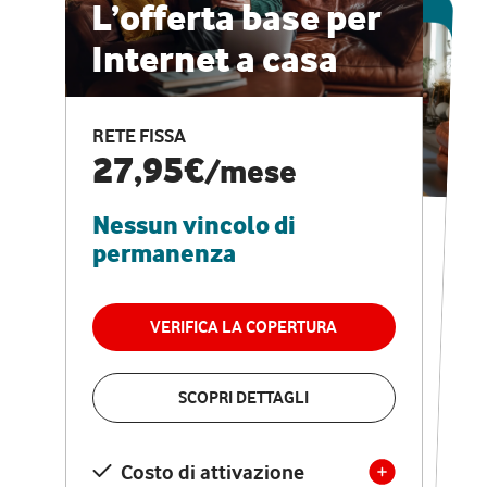
ESCLUSIVA ONLINE
L’offerta base per
Internet a casa
CASA PRO
Internet veloce e
RETE FISSA
vantaggi speciali
27,95€
/mese
Nessun vincolo di
RETE FISSA + VODAFONE CLUB
29,95€
/mese
permanenza
Nessun vincolo di
permanenza
VERIFICA LA COPERTURA
VERIFICA LA COPERTURA
SCOPRI DETTAGLI
SCOPRI DETTAGLI
Costo di attivazione