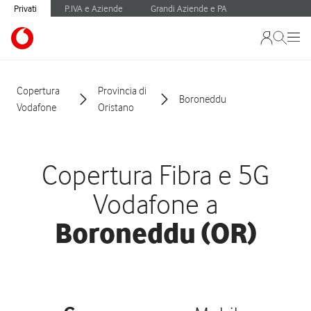
Privati
P.IVA e Aziende
Grandi Aziende e PA
Copertura
Provincia di
Boroneddu
Vodafone
Oristano
Copertura Fibra e 5G
Vodafone a
Boroneddu (OR)