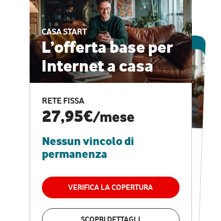
CASA START
ESCLUSIVA ONLINE
L’offerta base per
Internet a casa
CASA PRO
Internet veloce e
RETE FISSA
vantaggi speciali
27,95€
/mese
Nessun vincolo di
RETE FISSA + VODAFONE CLUB
29,95€
/mese
permanenza
Nessun vincolo di
permanenza
VERIFICA LA COPERTURA
VERIFICA LA COPERTURA
SCOPRI DETTAGLI