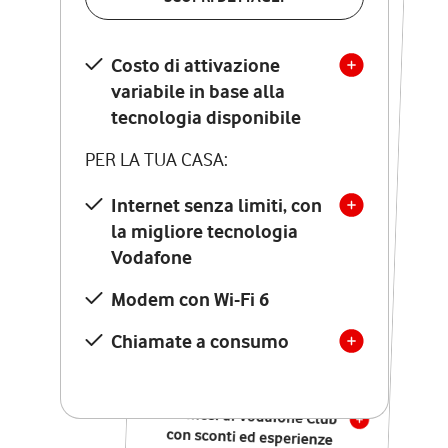
SCOPRI DETTAGLI
Costo di attivazione
Costo di attivazione
variabile in base alla
variabile in base alla
tecnologia disponibile
tecnologia disponibile
PER LA TUA CASA:
PER LA TUA CASA:
Internet senza limiti, con
la migliore tecnologia
Internet senza limiti, con
la migliore tecnologia
Vodafone
Vodafone
Modem Seven con Wi-Fi 7
Modem con Wi-Fi 6
Chiamate illimitate verso
numeri fissi e mobili
Chiamate a consumo
nazionali
SOLO SE ATTIVI ONLINE:
12 mesi di Vodafone Club
con sconti ed esperienze
esclusive, poi si disattiva