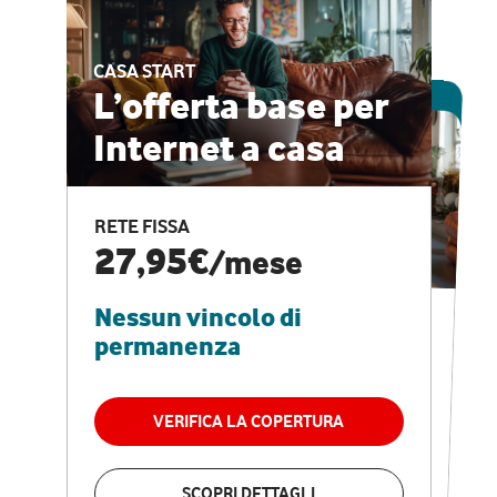
CASA START
ESCLUSIVA ONLINE
L’offerta base per
Internet a casa
CASA PRO
Internet veloce e
RETE FISSA
vantaggi speciali
27,95€
/mese
Nessun vincolo di
RETE FISSA + VODAFONE CLUB
29,95€
/mese
permanenza
Nessun vincolo di
permanenza
VERIFICA LA COPERTURA
VERIFICA LA COPERTURA
SCOPRI DETTAGLI