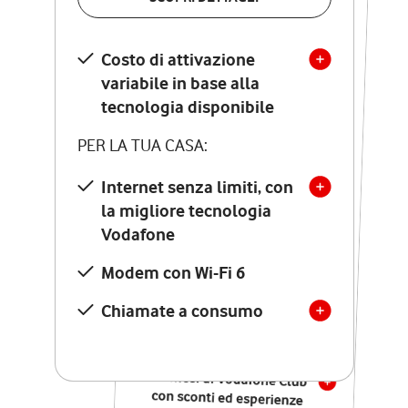
SCOPRI DETTAGLI
Costo di attivazione
Costo di attivazione
variabile in base alla
variabile in base alla
tecnologia disponibile
tecnologia disponibile
PER LA TUA CASA:
PER LA TUA CASA:
Internet senza limiti, con
la migliore tecnologia
Internet senza limiti, con
la migliore tecnologia
Vodafone
Vodafone
Modem Seven con Wi-Fi 7
Modem con Wi-Fi 6
Chiamate illimitate verso
numeri fissi e mobili
Chiamate a consumo
nazionali
SOLO SE ATTIVI ONLINE:
12 mesi di Vodafone Club
con sconti ed esperienze
esclusive, poi si disattiva