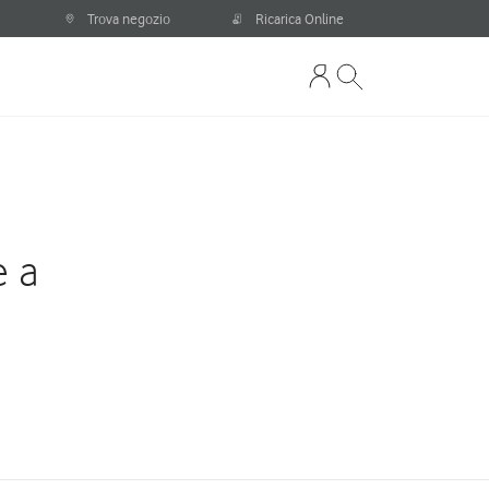
Trova negozio
Ricarica Online
e a