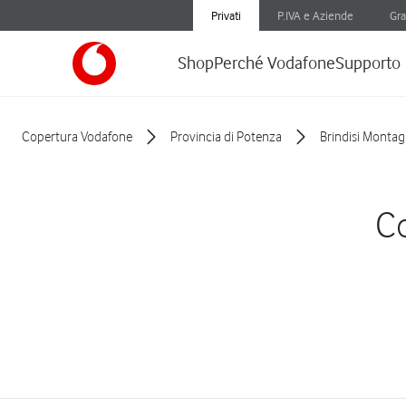
Privati
P.IVA e Aziende
Gra
Shop
Perché Vodafone
Supporto
Copertura Vodafone
Provincia di Potenza
Brindisi Monta
Co