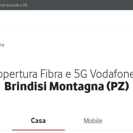
ndi Aziende e PA
gna
pertura Fibra e 5G Vodafon
Brindisi Montagna (PZ)
Casa
Mobile