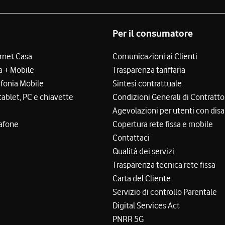
Per il consumatore
ernet Casa
Comunicazioni ai Clienti
a + Mobile
Trasparenza tariffaria
efonia Mobile
Sintesi contrattuale
tablet, PC e chiavette
Condizioni Generali di Contratto
Agevolazioni per utenti con disa
afone
Copertura rete fissa e mobile
Contattaci
Qualità dei servizi
Trasparenza tecnica rete fissa
Carta del Cliente
Servizio di controllo Parentale
Digital Services Act
PNRR 5G