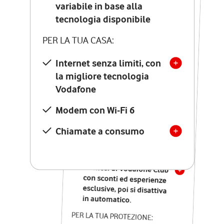
Costo di attivazione
variabile in base alla
variabile in base alla
tecnologia disponibile
tecnologia disponibile
PER LA TUA CASA:
PER LA TUA CASA:
Internet senza limiti, con
la migliore tecnologia
Internet senza limiti, con
la migliore tecnologia
Vodafone
Vodafone
Modem Seven con Wi-Fi 7
Modem con Wi-Fi 6
Chiamate illimitate verso
numeri fissi e mobili
Chiamate a consumo
nazionali
SOLO SE ATTIVI ONLINE:
12 mesi di Vodafone Club
con sconti ed esperienze
esclusive, poi si disattiva
in automatico.
PER LA TUA PROTEZIONE: