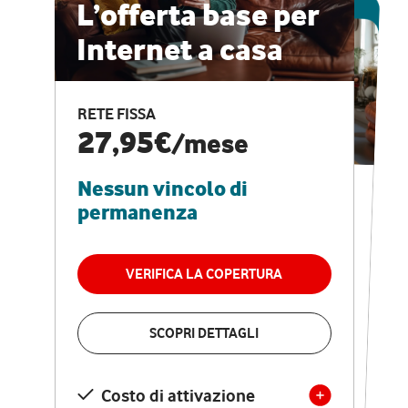
ESCLUSIVA ONLINE
L’offerta base per
Internet a casa
CASA PRO
Internet veloce e
RETE FISSA
vantaggi speciali
27,95€
/mese
Nessun vincolo di
RETE FISSA + VODAFONE CLUB
29,95€
/mese
permanenza
Nessun vincolo di
permanenza
VERIFICA LA COPERTURA
VERIFICA LA COPERTURA
SCOPRI DETTAGLI
SCOPRI DETTAGLI
Costo di attivazione