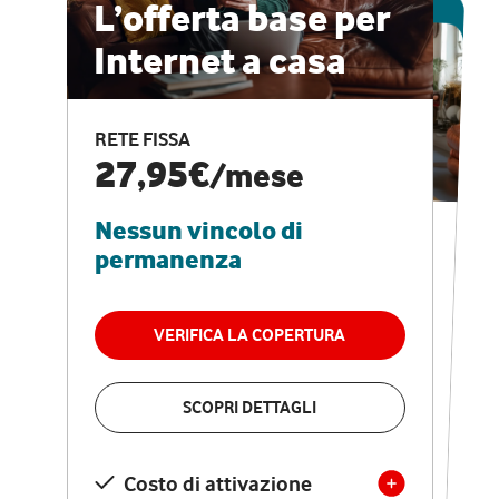
ESCLUSIVA ONLINE
L’offerta base per
Internet a casa
CASA PRO
Internet veloce e
RETE FISSA
vantaggi speciali
27,95€
/mese
Nessun vincolo di
RETE FISSA + VODAFONE CLUB
29,95€
/mese
permanenza
Nessun vincolo di
permanenza
VERIFICA LA COPERTURA
VERIFICA LA COPERTURA
SCOPRI DETTAGLI
SCOPRI DETTAGLI
Costo di attivazione