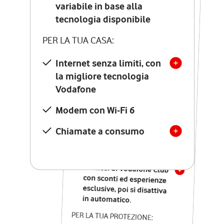
Costo di attivazione
variabile in base alla
variabile in base alla
tecnologia disponibile
tecnologia disponibile
PER LA TUA CASA:
PER LA TUA CASA:
Internet senza limiti, con
la migliore tecnologia
Internet senza limiti, con
la migliore tecnologia
Vodafone
Vodafone
Modem Seven con Wi-Fi 7
Modem con Wi-Fi 6
Chiamate illimitate verso
numeri fissi e mobili
Chiamate a consumo
nazionali
SOLO SE ATTIVI ONLINE:
12 mesi di Vodafone Club
con sconti ed esperienze
esclusive, poi si disattiva
in automatico.
PER LA TUA PROTEZIONE: