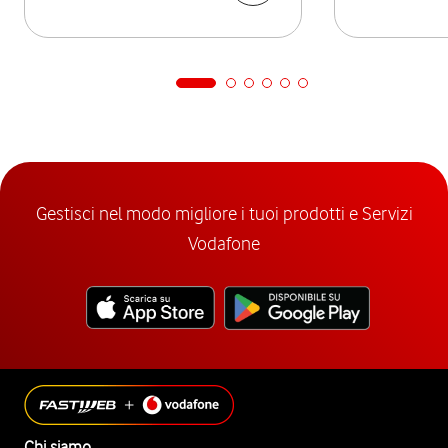
Gestisci nel modo migliore i tuoi prodotti e Servizi
Vodafone
Chi siamo