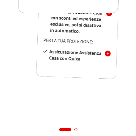
SOLO SE ATTIVI ONLINE:
12 mesi di Vodafone Club
con sconti ed esperienze
esclusive, poi si disattiva
in automatico.
PER LA TUA PROTEZIONE:
Assicurazione Assistenza
Casa con Quixa