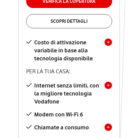
VERIFICA LA COPERTURA
VERIFICA LA COPERTURA
SCOPRI DETTAGLI
SCOPRI DETTAGLI
Costo di attivazione
Costo di attivazione
variabile in base alla
variabile in base alla
tecnologia disponibile
tecnologia disponibile
PER LA TUA CASA:
PER LA TUA CASA:
Internet senza limiti, con
la migliore tecnologia
Internet senza limiti, con
la migliore tecnologia
Vodafone
Vodafone
Modem Seven con Wi-Fi 7
Modem con Wi-Fi 6
Chiamate illimitate verso
numeri fissi e mobili
Chiamate a consumo
nazionali