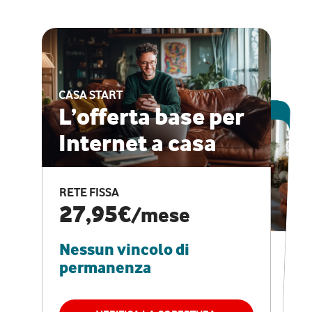
CASA START
ESCLUSIVA ONLINE
L’offerta base per
Internet a casa
CASA PRO
Internet veloce e
RETE FISSA
vantaggi speciali
27,95€
/mese
Nessun vincolo di
RETE FISSA + VODAFONE CLUB
29,95€
/mese
permanenza
Nessun vincolo di
permanenza