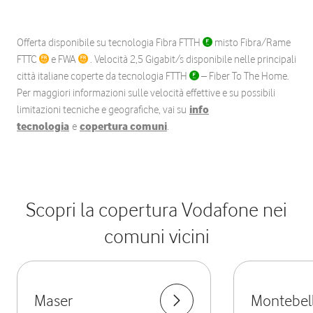
Offerta disponibile su tecnologia Fibra FTTH
misto Fibra/Rame
FTTC
e FWA
. Velocità 2,5 Gigabit/s disponibile nelle principali
città italiane coperte da tecnologia FTTH
– Fiber To The Home.
Per maggiori informazioni sulle velocità effettive e su possibili
limitazioni tecniche e geografiche, vai su
info
tecnologia
e
copertura comuni
.
Scopri la copertura Vodafone nei
comuni vicini
Maser
Montebel