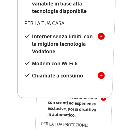
Costo di attivazione
variabile in base alla
variabile in base alla
tecnologia disponibile
tecnologia disponibile
PER LA TUA CASA:
PER LA TUA CASA:
Internet senza limiti, con
la migliore tecnologia
Internet senza limiti, con
la migliore tecnologia
Vodafone
Vodafone
Modem Seven con Wi-Fi 7
Modem con Wi-Fi 6
Chiamate illimitate verso
numeri fissi e mobili
Chiamate a consumo
nazionali
SOLO SE ATTIVI ONLINE:
12 mesi di Vodafone Club
con sconti ed esperienze
esclusive, poi si disattiva
in automatico.
PER LA TUA PROTEZIONE: