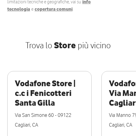
limitazioni tecniche e geografiche, vai su
info
tecnologia
e
copertura comuni
.
Trova lo
Store
più vicino
Vodafone Store |
Vodafon
c.c i Fenicotteri
Via Ma
Santa Gilla
Cagliar
Via San Simone 60
-
09122
Via Manno 7
Cagliari
,
CA
Cagliari
,
CA