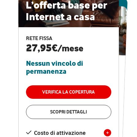
ESCLUSIVA ONLINE
L’offerta base per
Internet a casa
CASA PRO
Internet veloce e
RETE FISSA
vantaggi speciali
27,95€
/mese
Nessun vincolo di
RETE FISSA + VODAFONE CLUB
29,95€
/mese
permanenza
Nessun vincolo di
permanenza
VERIFICA LA COPERTURA
VERIFICA LA COPERTURA
SCOPRI DETTAGLI
SCOPRI DETTAGLI
Costo di attivazione