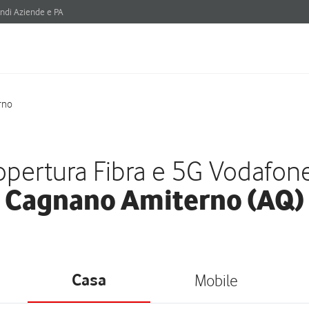
ndi Aziende e PA
rno
pertura Fibra e 5G Vodafon
Cagnano Amiterno (AQ)
Casa
Mobile