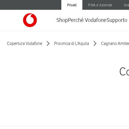
Privati
P.IVA e Aziende
Gra
Shop
Perché Vodafone
Supporto
Copertura Vodafone
Provincia di L'Aquila
Cagnano Amite
Co