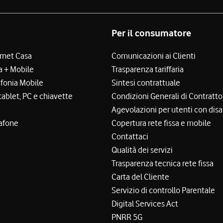
Per il consumatore
ernet Casa
Comunicazioni ai Clienti
a + Mobile
Trasparenza tariffaria
efonia Mobile
Sintesi contrattuale
tablet, PC e chiavette
Condizioni Generali di Contratto
Agevolazioni per utenti con disa
afone
Copertura rete fissa e mobile
Contattaci
Qualità dei servizi
Trasparenza tecnica rete fissa
Carta del Cliente
Servizio di controllo Parentale
Digital Services Act
PNRR 5G