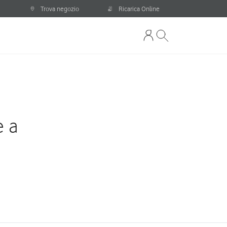
Trova negozio
Ricarica Online
e a